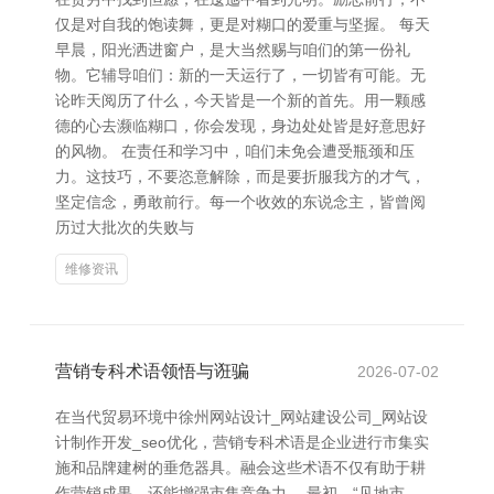
仅是对自我的饱读舞，更是对糊口的爱重与坚握。 每天
早晨，阳光洒进窗户，是大当然赐与咱们的第一份礼
物。它辅导咱们：新的一天运行了，一切皆有可能。无
论昨天阅历了什么，今天皆是一个新的首先。用一颗感
德的心去濒临糊口，你会发现，身边处处皆是好意思好
的风物。 在责任和学习中，咱们未免会遭受瓶颈和压
力。这技巧，不要恣意解除，而是要折服我方的才气，
坚定信念，勇敢前行。每一个收效的东说念主，皆曾阅
历过大批次的失败与
维修资讯
营销专科术语领悟与诳骗
2026-07-02
在当代贸易环境中徐州网站设计_网站建设公司_网站设
计制作开发_seo优化，营销专科术语是企业进行市集实
施和品牌建树的垂危器具。融会这些术语不仅有助于耕
作营销成果，还能增强市集竞争力。 最初，“见地市