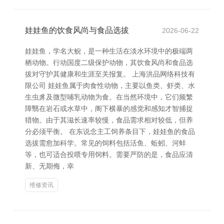
娃娃鱼的饮食风尚与食品选拔
2026-06-22
娃娃鱼，学名大鲵，是一种生活在淡水环境中的极端两
栖动物。行动国度二级保护动物，其饮食风尚和食品选
拔对守护其健康和生涯至关报复。 上海洪品网络科技有
限公司 娃娃鱼属于肉食性动物，主要以鱼类、虾类、水
生虫豸及微型哺乳动物为食。在当然环境中，它们频繁
障翳在岩石或水草中，阁下横暴的感觉和感知才智捕捉
猎物。由于其滋长速率较慢，食品需求相对较低，但养
分必须平衡。 在东说念主工饲养条目下，娃娃鱼的食品
选拔需愈加科学。常见的饲料包括活鱼、蚯蚓、河蚌
等，也可适合投喂专用饲料。需要严防的是，食品应清
新、无期侮，幸
维修资讯