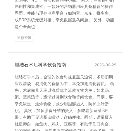
易用性和集成性。一款好的营销器用应具备精辟的操作
界面，并能与现存电商平台（如淘宝、京东、拼多多）
或ERP系统无缝对接，幸免数据孤岛问题。 另外，功能
是否全面也
维修资讯
胆结石术后科学饮食指南
2026-06-29
胆结石手术后，合理的饮食对规复至关迫切。术后初期
应以清淡、易消化的食物为主，幸免加剧消化背负。 领
先，术后前几天应以流质或半流质食物为主，如米汤、
粥、蔬菜汤等，逐渐过渡到软食和等闲饮食。同期，要
幸免浓重、油炸食物，减少胆固醇摄入，防护胆汁淤
积。 其次，加多膳食纤维的摄入，多吃崭新蔬菜和生
果，有助于促进肠谈蠕动，详确便秘。同期，适量摄入
优质卵白，如鱼肉、鸡肉、豆腐等，有助于伤口愈合。
我的网站 此外，应保抓限定的饮食习尚，少食多餐，幸