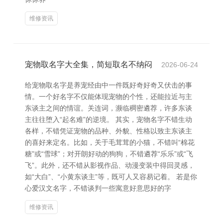
维修资讯
宠物取名字大全集，简短取名不纳闷
2026-06-24
给宠物取名字是养宠经由中一件既好奇好奇又伏击的事
情。一个好名字不仅能体现宠物的个性，还能拉近与主
东谈主之间的情谊。关连词，濒临稠密遴荐，许多东谈
主往往堕入“起名难”的逆境。 其实，宠物名字不错生动
各样，不错凭证宠物的品种、外貌、性格以致主东谈主
的喜好来定名。比如，关于毛茸茸的小猫，不错叫“棉花
糖”或“雪球”；对开朗好动的狗狗，不错遴荐“乐乐”或“飞
飞”。此外，还不错从影视作品、动漫变装中得回灵感，
如“大白”、“小黄东谈主”等，既可人又容易记着。 若是你
心爱汉文名字，不错谈判一些寓意好意思好的字
维修资讯