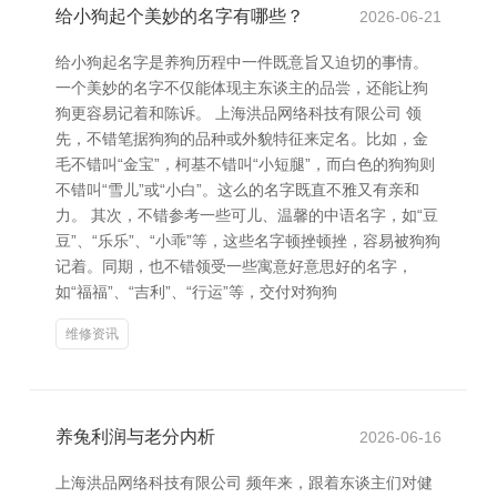
给小狗起个美妙的名字有哪些？
2026-06-21
给小狗起名字是养狗历程中一件既意旨又迫切的事情。
一个美妙的名字不仅能体现主东谈主的品尝，还能让狗
狗更容易记着和陈诉。 上海洪品网络科技有限公司 领
先，不错笔据狗狗的品种或外貌特征来定名。比如，金
毛不错叫“金宝”，柯基不错叫“小短腿”，而白色的狗狗则
不错叫“雪儿”或“小白”。这么的名字既直不雅又有亲和
力。 其次，不错参考一些可儿、温馨的中语名字，如“豆
豆”、“乐乐”、“小乖”等，这些名字顿挫顿挫，容易被狗狗
记着。同期，也不错领受一些寓意好意思好的名字，
如“福福”、“吉利”、“行运”等，交付对狗狗
维修资讯
养兔利润与老分内析
2026-06-16
上海洪品网络科技有限公司 频年来，跟着东谈主们对健