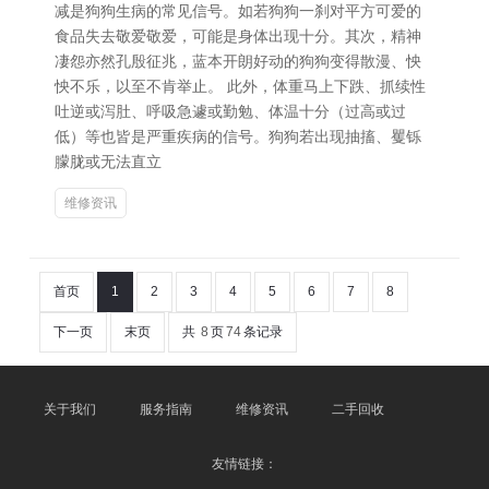
减是狗狗生病的常见信号。如若狗狗一刹对平方可爱的
食品失去敬爱敬爱，可能是身体出现十分。其次，精神
凄怨亦然孔殷征兆，蓝本开朗好动的狗狗变得散漫、怏
怏不乐，以至不肯举止。 此外，体重马上下跌、抓续性
吐逆或泻肚、呼吸急遽或勤勉、体温十分（过高或过
低）等也皆是严重疾病的信号。狗狗若出现抽搐、矍铄
朦胧或无法直立
维修资讯
首页
1
2
3
4
5
6
7
8
下一页
末页
共
8
页
74
条记录
关于我们
服务指南
维修资讯
二手回收
友情链接：