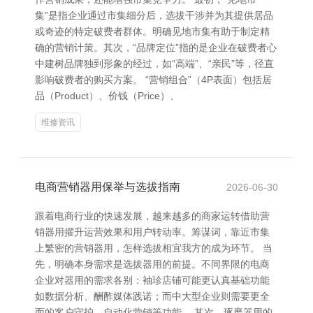
集”是指企业通过市集细分后，选拔干涉并为其提供居品
或奇迹的特定破费者群体。明确见地市集有助于制定精
确的营销计策。其次，“品牌定位”指的是企业在破费者心
中建树品牌独到形象的经过，如“高端”、“亲民”等，径直
影响破费者的购买方案。 “营销组合”（4P表面）包括居
品（Product）、价钱（Price）、
维修资讯
电商营销器用保举与选拔指南
2026-06-30
跟着电商行业的快速发展，越来越多的商家运转借助营
销器用擢升运营效果和用户转动率。筹谋词，靠近市集
上繁密的营销器用，怎样选拔相宜我方的成为环节。 当
先，明确本身需求是选拔器用的前提。不同界限的电商
企业对器用的需求各别：袖珍店铺可能更认真基础功能
如数据分析、酬酢媒体践诺；而中大型企业则需要更全
面的客户守护、自动化营销等功能。 其次，琢磨器用的