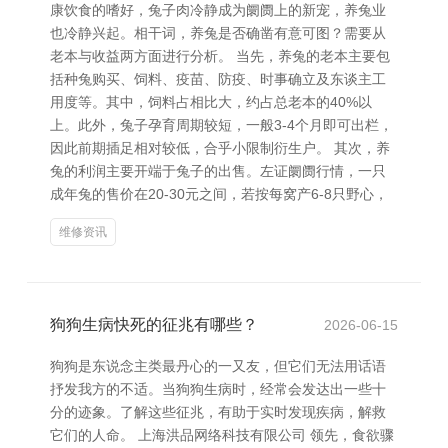
康饮食的嗜好，兔子肉冷静成为阛阓上的新宠，养兔业
也冷静兴起。相干词，养兔是否确凿有意可图？需要从
老本与收益两方面进行分析。 当先，养兔的老本主要包
括种兔购买、饲料、疫苗、防疫、时事确立及东谈主工
用度等。其中，饲料占相比大，约占总老本的40%以
上。此外，兔子孕育周期较短，一般3-4个月即可出栏，
因此前期插足相对较低，合乎小限制衍生户。 其次，养
兔的利润主要开端于兔子的出售。左证阛阓行情，一只
成年兔的售价在20-30元之间，若按每窝产6-8只野心，
维修资讯
狗狗生病快死的征兆有哪些？
2026-06-15
狗狗是东说念主类最丹心的一又友，但它们无法用话语
抒发我方的不适。当狗狗生病时，经常会发达出一些十
分的迹象。了解这些征兆，有助于实时发现疾病，解救
它们的人命。 上海洪品网络科技有限公司 领先，食欲骤